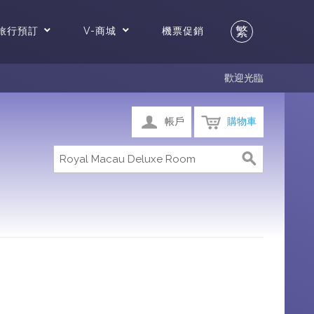
繁
旅行預訂
V-商城
機票促銷
歡迎光臨
帳戶
購物車