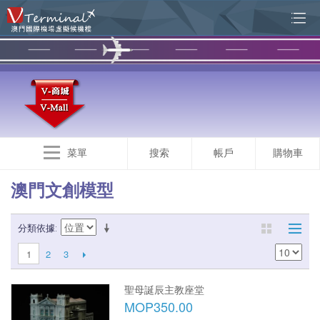
菜單
搜索
帳戶
購物車
澳門文創模型
分類依據
2
3
1
聖母誕辰主教座堂
MOP350.00