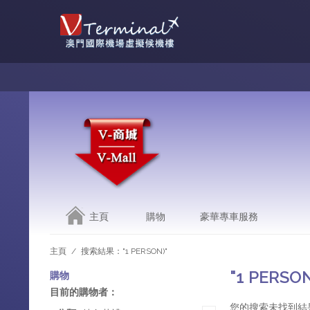
主頁
購物
豪華專車服務
主頁
/
搜索結果："1 PERSON)"
"1 PERS
購物
目前的購物者：
您的搜索未找到結