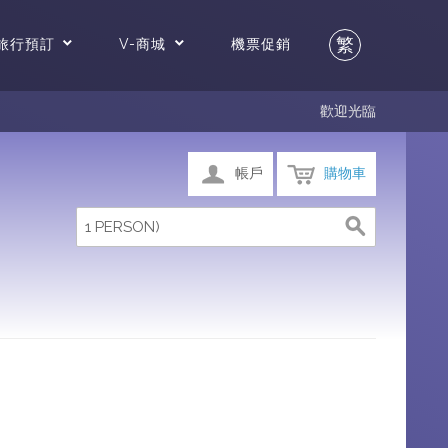
繁
旅行預訂
V-商城
機票促銷
歡迎光臨
帳戶
購物車