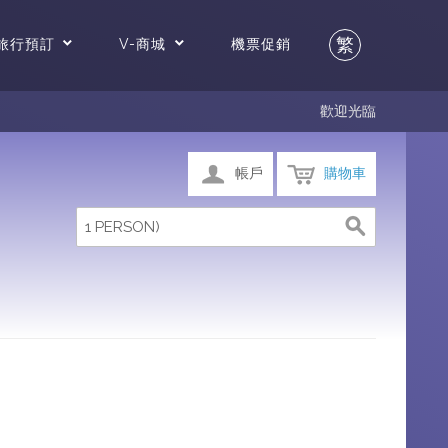
繁
旅行預訂
V-商城
機票促銷
歡迎光臨
帳戶
購物車