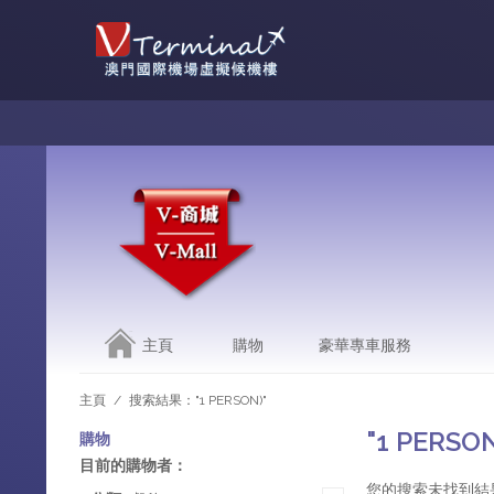
主頁
購物
豪華專車服務
主頁
/
搜索結果："1 PERSON)"
"1 PERS
購物
目前的購物者：
您的搜索未找到結