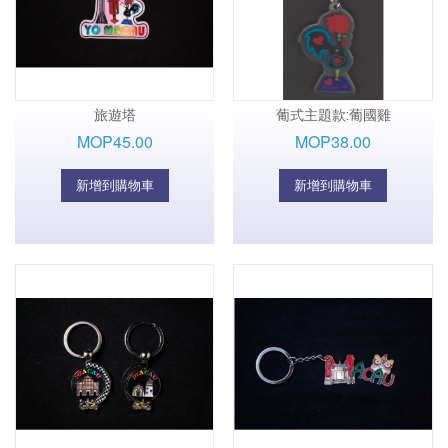
旅遊塔
葡式主題款:葡國雞
MOP45.00
MOP38.00
新增到購物車
新增到購物車