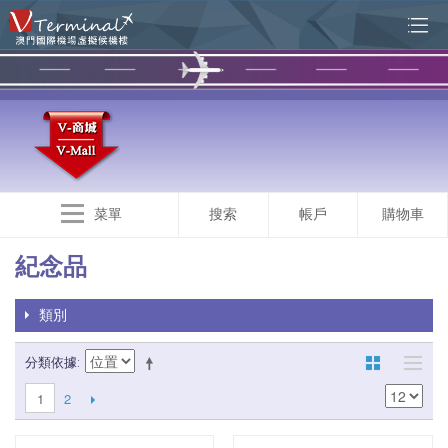
菜單
搜索
帳戶
購物車
紀念品
類別
分類依據
2
1